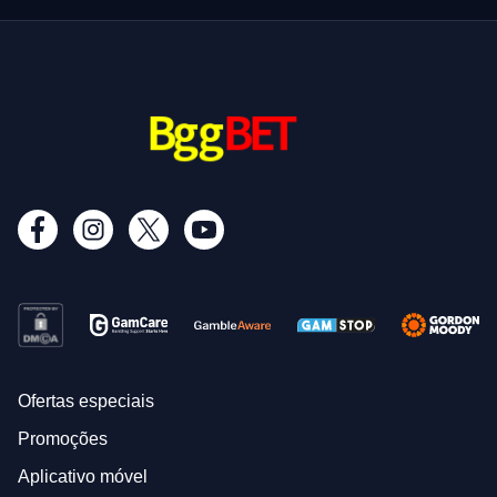
Ofertas especiais
Promoções
Aplicativo móvel